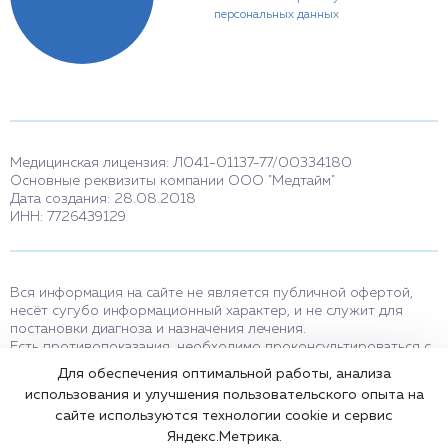
персональных данных
Медицинская лицензия: Л041-01137-77/00334180
Основные реквизиты компании ООО "Медтайм"
Дата создания: 28.08.2018
ИНН: 7726439129
Вся информация на сайте не является публичной офертой,
несёт сугубо информационный характер, и не служит для
постановки диагноза и назначения лечения.
Есть противопоказания, необходимо проконсультироваться с
врачом. Консультационные услуги, оказываемые по телефону,
Для обеспечения оптимальной работы, анализа
мессенджерам и в соцсетях носят исключительно
использования и улучшения пользовательского опыта на
информационный характер и не являются медицинскими
сайте используются технологии cookie и сервис
услугами.
Оставаясь на сайте вы соглашаетесь на использование cookies.
Яндекс.Метрика.