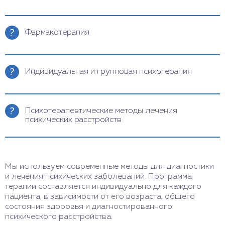
Фармакотерапия
Лечение тяжелых расстройств по международным
протоколам. Используем только надежные и
Индивидуальная и групповая психотерапия
оригинальные препараты.
Сеансы ведут психотерапевты с большим
клиническим опытом.
Психотерапевтические методы лечения
психических расстройств
Когнитивные тренинги, арт-терапия,
аудиовизуальная стимуляция, работа по разным
моделям («12 шагов», «Миннесотская модель» и
Мы используем современные методы для диагностики
др.).
и лечения психических заболеваний. Программа
терапии составляется индивидуально для каждого
пациента, в зависимости от его возраста, общего
состояния здоровья и диагностированного
психического расстройства.