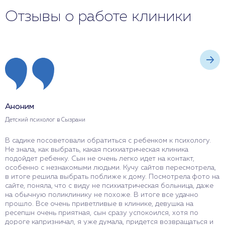
Отзывы о работе клиники
Аноним
А
Детский психолог в Сызрани
Ш
В садике посоветовали обратиться с ребенком к психологу.
Х
Не знала, как выбрать, какая психиатрическая клиника
к
подойдет ребенку. Сын не очень легко идет на контакт,
у
особенно с незнакомыми людьми. Кучу сайтов пересмотрела,
п
в итоге решила выбрать поближе к дому. Посмотрела фото на
д
сайте, поняла, что с виду не психиатрическая больница, даже
ч
на обычную поликлинику не похоже. В итоге все удачно
н
прошло. Все очень приветливые в клинике, девушка на
в
ресепшн очень приятная, сын сразу успокоился, хотя по
н
дороге капризничал, я уже думала, придется возвращаться и
с