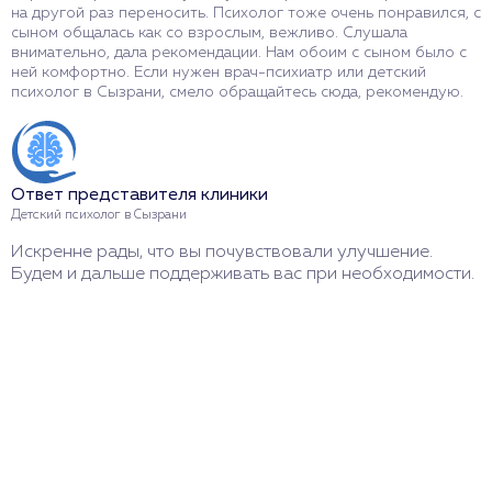
на другой раз переносить. Психолог тоже очень понравился, с
п
сыном общалась как со взрослым, вежливо. Слушала
р
внимательно, дала рекомендации. Нам обоим с сыном было с
к
ней комфортно. Если нужен врач-психиатр или детский
в
психолог в Сызрани, смело обращайтесь сюда, рекомендую.
к
к
п
Ответ представителя клиники
Детский психолог в Сызрани
О
Искренне рады, что вы почувствовали улучшение.
Ш
Будем и дальше поддерживать вас при необходимости.
С
к