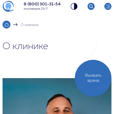
8 (800) 301-31-54
психиатрия 24/7
О клинике
О клинике
Вызвать
врача