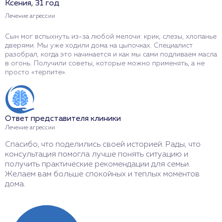
Ксения, 31 год
Р
Лечение агрессии
Л
Сын мог вспыхнуть из-за любой мелочи: крик, слезы, хлопанье
У
дверями. Мы уже ходили дома на цыпочках. Специалист
р
разобрал, когда это начинается и как мы сами подливаем масла
с
в огонь. Получили советы, которые можно применять, а не
ч
просто «терпите».
п
Ответ представителя клиники
О
Лечение агрессии
Л
Спасибо, что поделились своей историей. Рады, что
Б
консультация помогла лучше понять ситуацию и
п
получить практические рекомендации для семьи.
п
Желаем вам больше спокойных и теплых моментов
т
дома.