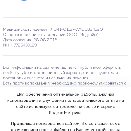
Медицинская лицензия: Л041-01137-77/00334180
Основные реквизиты компании ООО "Медтайм"
Дата создания: 28.08.2018
ИНН: 7726439129
Вся информация на сайте не является публичной офертой,
несёт сугубо информационный характер, и не служит для
постановки диагноза и назначения лечения.
Есть противопоказания, необходимо проконсультироваться с
врачом. Консультационные услуги, оказываемые по телефону,
мессенджерам и в соцсетях носят исключительно
Для обеспечения оптимальной работы, анализа
информационный характер и не являются медицинскими
использования и улучшения пользовательского опыта на
услугами.
сайте используются технологии cookie и сервис
Оставаясь на сайте вы соглашаетесь на использование cookies.
Яндекс.Метрика.
18+
Продолжая пользоваться сайтом, Вы соглашаетесь с
размещением cookie-файлов на Вашем устройстве на