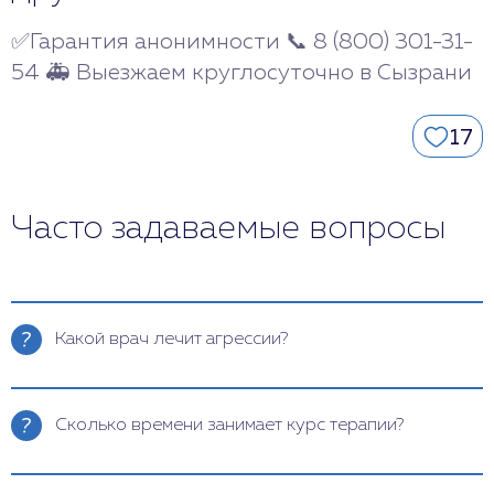
✅Гарантия анонимности 📞 8 (800) 301-31-
54 🚑 Выезжаем круглосуточно в Сызрани
17
Часто задаваемые вопросы
Какой врач лечит агрессии?
Диагностированием и лечением агрессий,
занимается специалист в области психиатрии.
Сколько времени занимает курс терапии?
Если в ходе диагностирования выясняется, что
симптомы вызваны другими заболеваниями,
Сроки носят индивидуальный характер. Для
привлекается узконаправленный врач. Когда