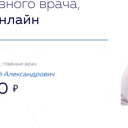
вного врача,
нлайн
, главный врач
 Александрович
0
₽