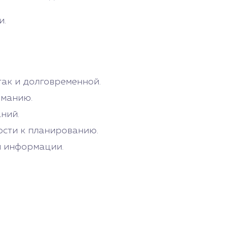
и.
так и долговременной.
иманию.
ний.
ости к планированию.
й информации.