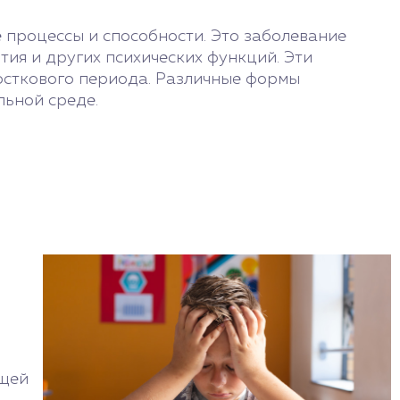
 процессы и способности. Это заболевание
тия и других психических функций. Эти
росткового периода. Различные формы
льной среде.
ющей