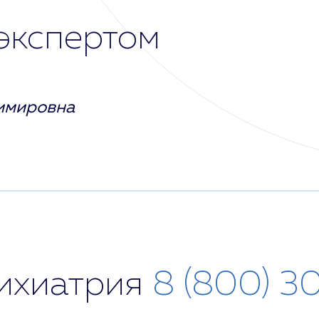
экспертом
имировна
сихиатрия
8 (800) 3