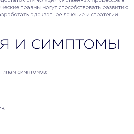
едостаток стимуляции умственных процессов в
ические травмы могут способствовать развитию
азработать адекватное лечение и стратегии
я и симптомы
типам симптомов:
я.