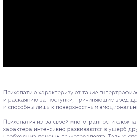
Психопатию характеризуют такие гипертрофиро
и раскаянию за поступки, причиняющие вред др
и способны лишь к поверхностным эмоциональн
Психопатия из-за своей многогранности сложна 
характера интенсивно развиваются в ущерб др
необходима помощь психотерапевта. Только спе