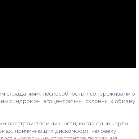
им страданиям, неспособность к сопереживанию
им синдромом, эгоцентричны, склонны к обману
ым расстройством личности, когда одни черты
омах, причиняющих дискомфорт, человеку
овести коррекцию стереотипов поведения.