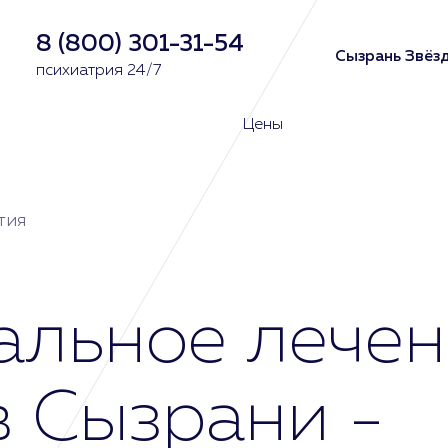
8 (800) 301-31-54
Сызрань Звёзд
психиатрия 24/7
Цены
тия
альное лечен
в Сызрани -