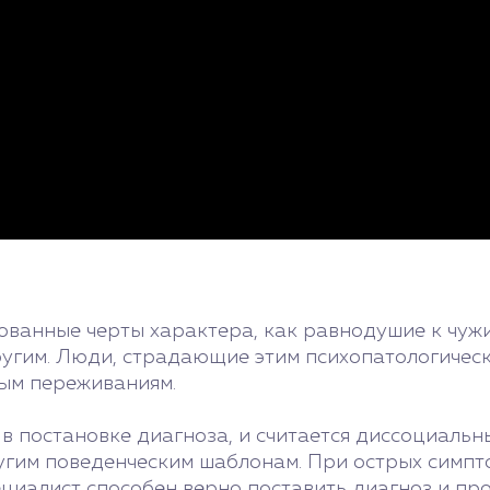
ванные черты характера, как равнодушие к чуж
угим. Люди, страдающие этим психопатологическ
ым переживаниям.
в постановке диагноза, и считается диссоциальн
угим поведенческим шаблонам. При острых симпт
циалист способен верно поставить диагноз и пр