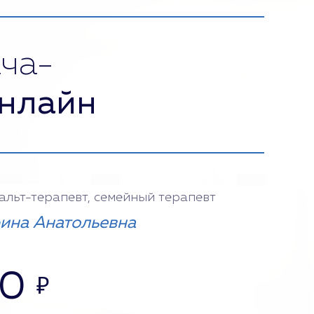
ча-
нлайн
тальт-терапевт, семейный терапевт
ина Анатольевна
00
₽