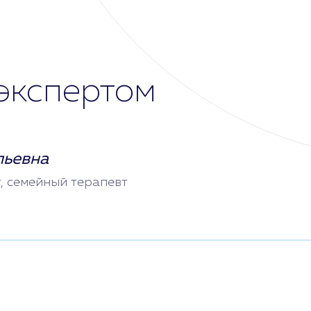
экспертом
льевна
т, семейный терапевт