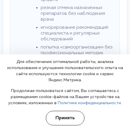
резкая отмена назначенных
препаратов без наблюдения
врача
игнорирование рекомендаций
специалиста и регулярных
обследований
попытка «самоорганизации» без
профессиональных методик
Для обеспечения оптимальной работы, анализа
использования и улучшения пользовательского опыта на
Преимущества обращения к
специалисту
сайте используются технологии cookie и сервис
Яндекс.Метрика.
точная диагностика и исключение других
психических и неврологических нарушений
Продолжая пользоваться сайтом, Вы соглашаетесь с
индивидуальный план терапии с учетом
размещением cookie-файлов на Вашем устройстве на
возраста, образа жизни и выраженности
условиях, изложенных в
Политике конфиденциальности.
симптомов
контроль побочных эффектов и
Принять
корректировка стратегии терапии для
максимальной эффективности