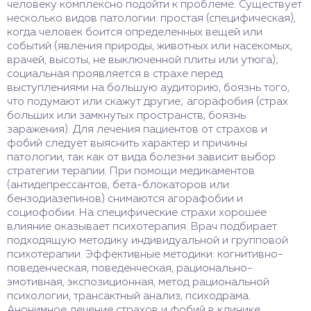
человеку комплексно подойти к проблеме. Существует
несколько видов патологии: простая (специфическая),
когда человек боится определенных вещей или
событий (явления природы, животных или насекомых,
врачей, высоты, не выключенной плиты или утюга);
социальная проявляется в страхе перед
выступлениями на большую аудиторию, боязнь того,
что подумают или скажут другие; агорафобия (страх
больших или замкнутых пространств, боязнь
заражения). Для лечения пациентов от страхов и
фобий следует выяснить характер и причины
патологии, так как от вида болезни зависит выбор
стратегии терапии. При помощи медикаментов
(антидепрессантов, бета-блокаторов или
бензодиазепинов) снимаются агорафобии и
социофобии. На специфические страхи хорошее
влияние оказывает психотерапия. Врач подбирает
подходящую методику индивидуальной и групповой
психотерапии. Эффективные методики: когнитивно-
поведенческая, поведенческая, рационально-
эмотивная, экспозиционная, метод рациональной
психологии, трансактный анализ, психодрама.
Анонимное лечение страхов и фобий в клинике