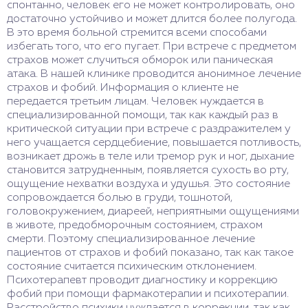
спонтанно, человек его не может контролировать, оно
достаточно устойчиво и может длится более полугода.
В это время больной стремится всеми способами
избегать того, что его пугает. При встрече с предметом
страхов может случиться обморок или паническая
атака. В нашей клинике проводится анонимное лечение
страхов и фобий. Информация о клиенте не
передается третьим лицам. Человек нуждается в
специализированной помощи, так как каждый раз в
критической ситуации при встрече с раздражителем у
него учащается сердцебиение, повышается потливость,
возникает дрожь в теле или тремор рук и ног, дыхание
становится затрудненным, появляется сухость во рту,
ощущение нехватки воздуха и удушья. Это состояние
сопровождается болью в груди, тошнотой,
головокружением, диареей, неприятными ощущениями
в животе, предобморочным состоянием, страхом
смерти. Поэтому специализированное лечение
пациентов от страхов и фобий показано, так как такое
состояние считается психическим отклонением.
Психотерапевт проводит диагностику и коррекцию
фобий при помощи фармакотерапии и психотерапии.