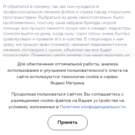
Я обратился в клинику, так как сын нуждался в
профессиональном лечении фобии и страха перед открытыми
пространствами. Выбраться из дома самостоятельно было
проблематично, поэтому сына забрала бригада скорой
помощи, все прошло намного лучше чем я ожидал, медсестры
помогли выйти из дома, когда сыну стало плохо очень быстро
среагировали и привели его в чувства. В стационаре к нам
сразу же пришел врач-психиатр, назначил медикаментозное
лечение, поговорил с сыном, объяснил как все будет
происходить. Примерно через неделю сын начал выходить на
не длительные прогулки по территории психиатрической
Для обеспечения оптимальной работы, анализа
клиники, и так постепенно мы справились с проблемой.
использования и улучшения пользовательского опыта на
Конечно, сейчас есть регулярные осмотры и сеансы
сайте используются технологии cookie и сервис
психотерапии, но в основном все стабильно. Хочу
поблагодарить психиатрическую больницу за
Яндекс.Метрика.
профессиональную медицинскую помощь, и за хорошее
отношение к пациентам. Всего вам наилучшего, удачи и
Продолжая пользоваться сайтом, Вы соглашаетесь с
процветания!
размещением cookie-файлов на Вашем устройстве на
условиях, изложенных в
Политике конфиденциальности.
Принять
Ответ представителя клиники
Лечение страхов и фобий в Сызрани