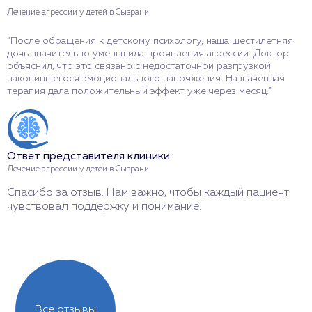
Лечение агрессии у детей в Сызрани
Л
“После обращения к детскому психологу, наша шестилетняя
“
дочь значительно уменьшила проявления агрессии. Доктор
с
объяснил, что это связано с недостаточной разгрузкой
К
накопившегося эмоционального напряжения. Назначенная
с
терапия дала положительный эффект уже через месяц.”
п
с
Ответ представителя клиники
О
Лечение агрессии у детей в Сызрани
Л
Спасибо за отзыв. Нам важно, чтобы каждый пациент
И
чувствовал поддержку и понимание.
л
Все отзывы