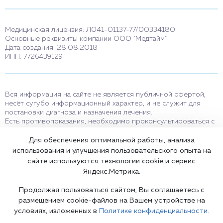
Медицинская лицензия: Л041-01137-77/00334180
Основные реквизиты компании ООО "Медтайм"
Дата создания: 28.08.2018
ИНН: 7726439129
Вся информация на сайте не является публичной офертой,
несёт сугубо информационный характер, и не служит для
постановки диагноза и назначения лечения.
Есть противопоказания, необходимо проконсультироваться с
врачом. Консультационные услуги, оказываемые по телефону,
мессенджерам и в соцсетях носят исключительно
Для обеспечения оптимальной работы, анализа
информационный характер и не являются медицинскими
использования и улучшения пользовательского опыта на
услугами.
сайте используются технологии cookie и сервис
Оставаясь на сайте вы соглашаетесь на использование cookies.
Яндекс.Метрика.
18+
Продолжая пользоваться сайтом, Вы соглашаетесь с
размещением cookie-файлов на Вашем устройстве на
условиях, изложенных в
Политике конфиденциальности.
Карта сайта