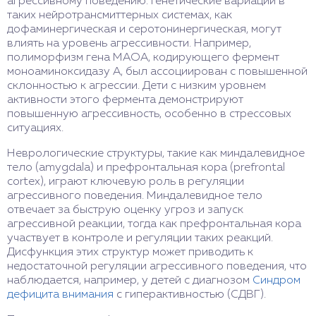
агрессивному поведению. Генетические вариации в
таких нейротрансмиттерных системах, как
дофаминергическая и серотонинергическая, могут
влиять на уровень агрессивности. Например,
полиморфизм гена MAOA, кодирующего фермент
моноаминоксидазу А, был ассоциирован с повышенной
склонностью к агрессии. Дети с низким уровнем
активности этого фермента демонстрируют
повышенную агрессивность, особенно в стрессовых
ситуациях.
Неврологические структуры, такие как миндалевидное
тело (amygdala) и префронтальная кора (prefrontal
cortex), играют ключевую роль в регуляции
агрессивного поведения. Миндалевидное тело
отвечает за быструю оценку угроз и запуск
агрессивной реакции, тогда как префронтальная кора
участвует в контроле и регуляции таких реакций.
Дисфункция этих структур может приводить к
недостаточной регуляции агрессивного поведения, что
наблюдается, например, у детей с диагнозом
Синдром
дефицита внимания
с гиперактивностью (СДВГ).