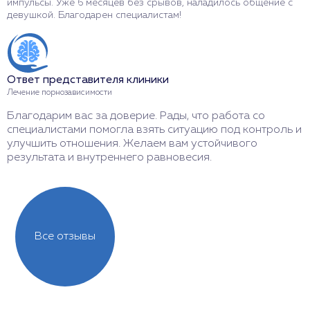
импульсы. Уже 6 месяцев без срывов, наладилось общение с
з
девушкой. Благодарен специалистам!
р
Ответ представителя клиники
О
Лечение порнозависимости
Л
Благодарим вас за доверие. Рады, что работа со
С
специалистами помогла взять ситуацию под контроль и
т
улучшить отношения. Желаем вам устойчивого
о
результата и внутреннего равновесия.
с
Все отзывы