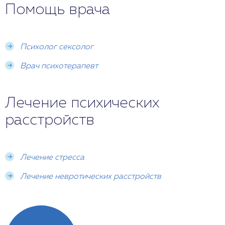
психотерапевта в профилактических целях.
Помощь врача
расстройства неизбежно приведет к развитию
невроза с последующим рецидивом.
Нормализовать психоэмоциональное состояние
при лечении порнозависимости и избежать
Психолог сексолог
последствий для психики удастся только
благодаря вмешательству опытного
Врач психотерапевт
психотерапевта.
Лечение психических
расстройств
Лечение стресса
Лечение невротических расстройств