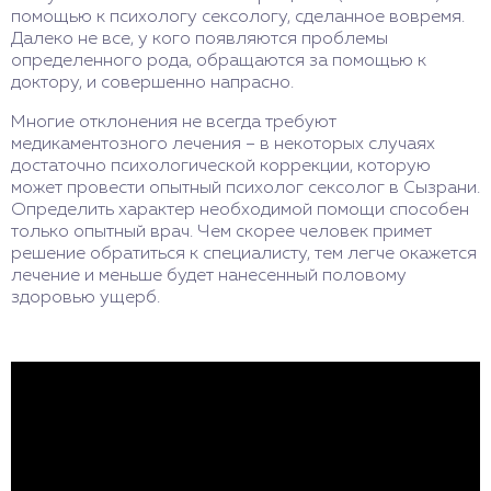
помощью к психологу сексологу, сделанное вовремя.
Далеко не все, у кого появляются проблемы
определенного рода, обращаются за помощью к
доктору, и совершенно напрасно.
Многие отклонения не всегда требуют
медикаментозного лечения – в некоторых случаях
достаточно психологической коррекции, которую
может провести опытный психолог сексолог в Сызрани.
Определить характер необходимой помощи способен
только опытный врач. Чем скорее человек примет
решение обратиться к специалисту, тем легче окажется
лечение и меньше будет нанесенный половому
здоровью ущерб.