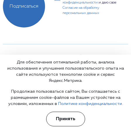
конфиденциальности
и даю свое
Подписаться
Согласие на обработку
персональных данных
Медицинская лицензия: Л041-01137-77/00334180
Основные реквизиты компании ООО "Медтайм"
Для обеспечения оптимальной работы, анализа
Дата создания: 28.08.2018
использования и улучшения пользовательского опыта на
ИНН: 7726439129
сайте используются технологии cookie и сервис
Яндекс.Метрика.
Продолжая пользоваться сайтом, Вы соглашаетесь с
Вся информация на сайте не является публичной офертой,
размещением cookie-файлов на Вашем устройстве на
несёт сугубо информационный характер, и не служит для
условиях, изложенных в
Политике конфиденциальности.
постановки диагноза и назначения лечения.
Есть противопоказания, необходимо проконсультироваться с
врачом. Консультационные услуги, оказываемые по телефону,
Принять
мессенджерам и в соцсетях носят исключительно
информационный характер и не являются медицинскими