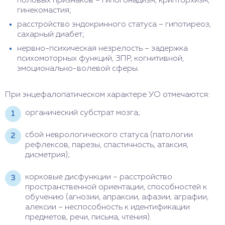
половых признаков – гипогонадизм, крипторхизм,
гинекомастия;
расстройство эндокринного статуса – гипотиреоз,
сахарный диабет;
нервно-психическая незрелость – задержка
психомоторных функций, ЗПР, когнитивной,
эмоционально-волевой сферы.
При энцефалопатическом характере УО отмечаются:
органический субстрат мозга;
сбой неврологического статуса (патологии
рефлексов, парезы, спастичность, атаксия,
дисметрия);
корковые дисфункции – расстройство
пространственной ориентации, способностей к
обучению (агнозии, апраксии, афазии, аграфии,
алексии – неспособность к идентификации
предметов, речи, письма, чтения).