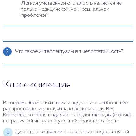
Легкая умственная отсталость является не
только медицинской, но и социальной
проблемой.
Что такое интеллектуальная недостаточность?
Интеллектуальная недостаточность – это
состояние, при котором человек имеет сниженный
уровень интеллекта (IQ по шкале Векслера – 70-
Классификация
90 баллов, по Станфорд-Бине – 80-90) и
нарушения адаптивных функций (навыков
самообслуживания, способности к общению,
обучению и т.д.). Интеллектуальная
В современной психиатрии и педагогике наибольшее
недостаточность может быть врожденной или
распространение получила классификация В.В.
приобретенной, различаться по степени тяжести и
Ковалева, которая выделяет следующие виды (формы)
причинам возникновения. Интеллектуальная
пограничной интеллектуальной недостаточности:
недостаточность требует специальной
диагностики, лечения и коррекции.
Дизонтогенетические – связаны с недостаточной