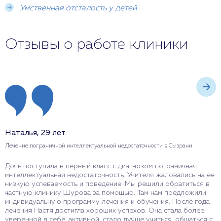
Умственная отсталость у детей
Отзывы о работе клиники
Наталья, 29 лет
Н
Лечение пограничной интеллектуальной недостаточности в Сызрани
Л
Дочь поступила в первый класс с диагнозом пограничная
С
интеллектуальная недостаточность. Учителя жаловались на ее
з
низкую успеваемость и поведение. Мы решили обратиться в
у
частную клинику Шурова за помощью. Там нам предложили
э
индивидуальную программу лечения и обучения. После года
д
лечения Настя достигла хороших успехов. Она стала более
у
уверенной в себе, активной, стало лучше учиться, общаться с
п