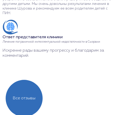
другими детьми. Мы очень довольны результатами лечения в
н
клинике Шурова и рекомендуем ее всем родителям детей с
с
ПИН.
п
В
р
Ответ представителя клиники
Лечение пограничной интеллектуальной недостаточности в Сызрани
О
Искренне рады вашему прогрессу и благодарим за
Л
комментарий.
С
з
Все отзывы