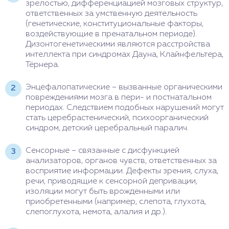
зрелостью, дифференциацией мозговых структур,
ответственных за умственную деятельность
(генетические, конституциональные факторы,
воздействующие в пренатальном периоде).
Дизонтогенетическими являются расстройства
интеллекта при синдромах Дауна, Клайнфельтера,
Тёрнера.
Энцефалопатические – вызванные органическими
повреждениями мозга в пери- и постнатальном
периодах. Следствием подобных нарушений могут
стать церебрастенический, психоорганический
синдром, детский церебральный паралич.
Сенсорные – связанные с дисфункцией
анализаторов, органов чувств, ответственных за
восприятие информации. Дефекты зрения, слуха,
речи, приводящие к сенсорной депривации,
изоляции могут быть врожденными или
приобретенными (например, слепота, глухота,
слепоглухота, немота, алалия и др.).