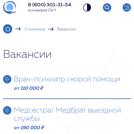
8 (800) 301-31-54
психиатрия 24/7
О клинике
Вакансии
Вакансии
Врач-психиатр скорой помощи
от 110 000
₽
Мы приглашаем в нашу команду ответственного,
внимательного и квалифицированного врача-
Медсестра/ Медбрат выездной
психиатра скорой помощи.
службы
Обязанности:
от 190 000
₽
Оказание медицинской психиатрической помощи