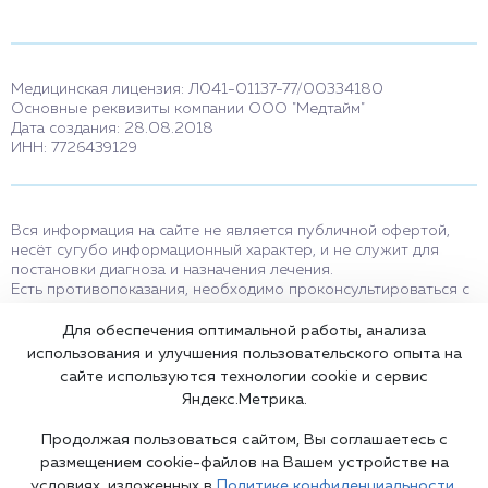
Медицинская лицензия: Л041-01137-77/00334180
Основные реквизиты компании ООО "Медтайм"
Дата создания: 28.08.2018
ИНН: 7726439129
Вся информация на сайте не является публичной офертой,
несёт сугубо информационный характер, и не служит для
постановки диагноза и назначения лечения.
Есть противопоказания, необходимо проконсультироваться с
врачом. Консультационные услуги, оказываемые по телефону,
мессенджерам и в соцсетях носят исключительно
Для обеспечения оптимальной работы, анализа
информационный характер и не являются медицинскими
использования и улучшения пользовательского опыта на
услугами.
сайте используются технологии cookie и сервис
Оставаясь на сайте вы соглашаетесь на использование cookies.
Яндекс.Метрика.
18+
Продолжая пользоваться сайтом, Вы соглашаетесь с
размещением cookie-файлов на Вашем устройстве на
условиях, изложенных в
Политике конфиденциальности.