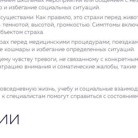
щением школьных мероприятий или общением с не
р и избегание социальных ситуаций.
уществами. Как правило, это страхи перед живот
темнотой, высотой, громкостью. Симптомы включ
бъектом страха.
рах перед медицинскими процедурами, поездкам
ые кошмары и избегание определенных ситуаций.
му чувству тревоги, не связанному с конкретным
трацию внимания и соматические жалобы, такие к
повседневную жизнь, учебу и социальные взаимо
 специалистам помогут справиться с состояниями
ии