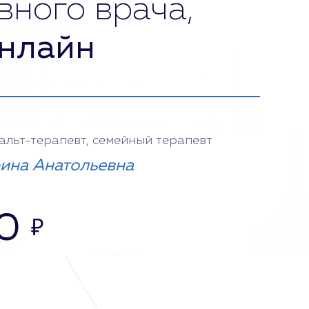
вного врача,
нлайн
тальт-терапевт, семейный терапевт
ина Анатольевна
0
₽