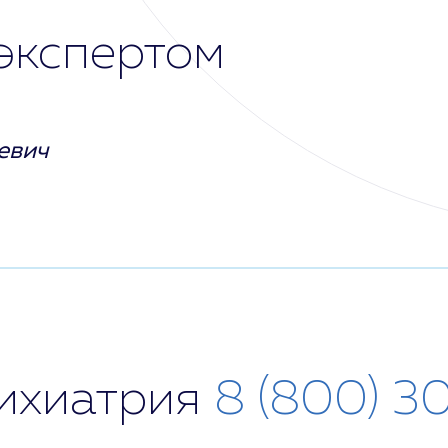
экспертом
евич
сихиатрия
8 (800) 3