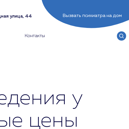
Вызвать психиатра на дом
ная улица, 44
Контакты
едения у
ные цены