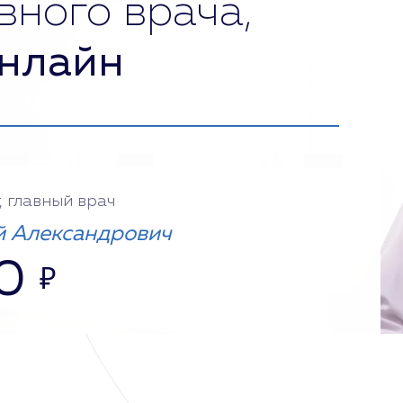
вного врача,
нлайн
, главный врач
 Александрович
0
₽