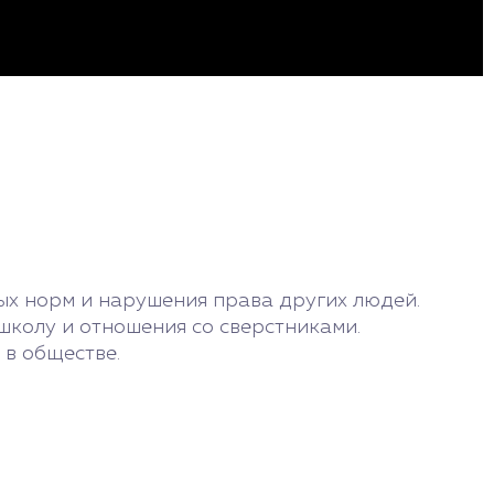
ых норм и нарушения права других людей.
школу и отношения со сверстниками.
в обществе.