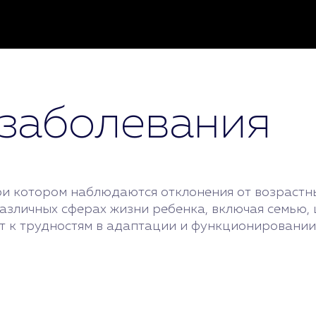
заболевания
при котором наблюдаются отклонения от возрастн
азличных сферах жизни ребенка, включая семью, 
 к трудностям в адаптации и функционировании 