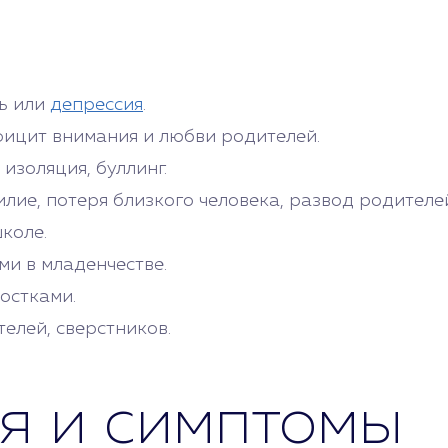
ть или
депрессия
.
фицит внимания и любви родителей.
изоляция, буллинг.
ие, потеря близкого человека, развод родителе
коле.
ми в младенчестве.
остками.
лей, сверстников.
я и симптомы