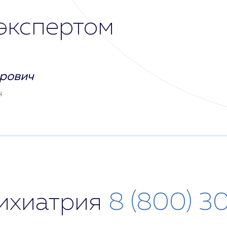
экспертом
рович
ч
сихиатрия
8 (800) 3