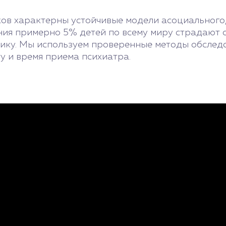
ков характерны устойчивые модели асоциального
я примерно 5% детей по всему миру страдают от
нику. Мы используем проверенные методы обследо
у и время приема психиатра.