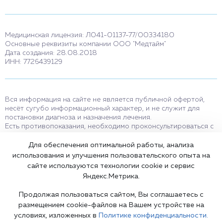
Медицинская лицензия: Л041-01137-77/00334180
Основные реквизиты компании ООО "Медтайм"
Дата создания: 28.08.2018
ИНН: 7726439129
Вся информация на сайте не является публичной офертой,
несёт сугубо информационный характер, и не служит для
постановки диагноза и назначения лечения.
Есть противопоказания, необходимо проконсультироваться с
врачом. Консультационные услуги, оказываемые по телефону,
мессенджерам и в соцсетях носят исключительно
Для обеспечения оптимальной работы, анализа
информационный характер и не являются медицинскими
использования и улучшения пользовательского опыта на
услугами.
сайте используются технологии cookie и сервис
Оставаясь на сайте вы соглашаетесь на использование cookies.
Яндекс.Метрика.
18+
Продолжая пользоваться сайтом, Вы соглашаетесь с
размещением cookie-файлов на Вашем устройстве на
условиях, изложенных в
Политике конфиденциальности.
Карта сайта