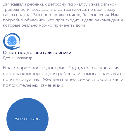
Записывали ребенка к детскому психиатру из-за сильной
О
тревожности. Боялась, что сын замкнется, но врач сразу
а
нашла подход. Разговор прошел мягко, без давления. Нам
с
подробно объяснили, что происходит, и дали рекомендации,
П
которые реально можно применять дома.
С
Ответ представителя клиники
О
Детский психиатр
Д
Благодарим вас за доверие. Рады, что консультация
С
прошла комфортно для ребенка и помогла вам лучше
р
понять ситуацию. Желаем вашей семье спокойствия и
а
положительных изменений.
а
Все отзывы